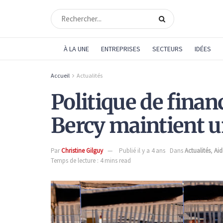
À LA UNE
ENTREPRISES
SECTEURS
IDÉES
Accueil
Actualités
Politique de fina
Bercy maintient u
Par
Christine Gilguy
Publié il y a 4 ans
Dans
Actualités
,
Aid
Temps de lecture : 4 mins read