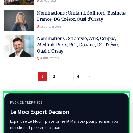
20 AOÛT 2024
Nominations : Umiami, Sofinord, Business
France, DG Trésor, Quai d’Orsay
18 JUILLET 2024
Nominations : Stratexio, ATR, Cenpac,
Medlink Ports, BCI, Douane, DG Trésor,
Quai d’Orsay
4 JUILLET 2024
1
2
…
4
PACK ENTREPRISES
Le Moci Export Decision
Expertise Le Moci + plateforme IA Manatex pour prioriser vos
marchés et passer à l’action.