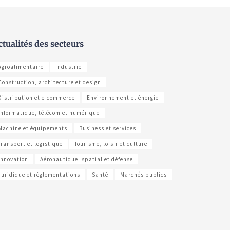
ctualités des secteurs
Agroalimentaire
Industrie
Construction, architecture et design
Distribution et e-commerce
Environnement et énergie
Informatique, télécom et numérique
Machine et équipements
Business et services
Transport et logistique
Tourisme, loisir et culture
Innovation
Aéronautique, spatial et défense
Juridique et règlementations
Santé
Marchés publics