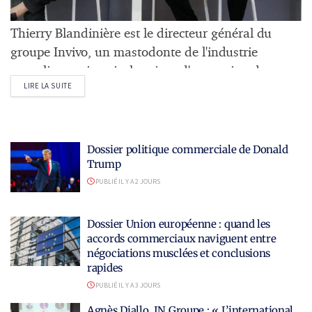
Thierry Blandinière est le directeur général du
groupe Invivo, un mastodonte de l'industrie
agroalimentaire tricolore issu d'une union de
DETAILS
LIRE LA SUITE
coopératives agricoles, société à mission depuis
2020, pesant aujourd'hui 12 milliards d'euros de
chiffre d'affaires et 15 000 collaborateurs. Ayant
changé de dimension après le rachat...
Dossier politique commerciale de Donald
Trump
PUBLIÉ IL Y A 2 JOURS
Dossier Union européenne : quand les
accords commerciaux naviguent entre
négociations musclées et conclusions
rapides
PUBLIÉ IL Y A 3 JOURS
Agnès Diallo, IN Groupe : « L’international