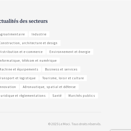
ctualités des secteurs
Agroalimentaire
Industrie
Construction, architecture et design
Distribution et e-commerce
Environnement et énergie
Informatique, télécom et numérique
Machine et équipements
Business et services
Transport et logistique
Tourisme, loisir et culture
Innovation
Aéronautique, spatial et défense
Juridique et règlementations
Santé
Marchés publics
© 2025 Le Moci. Tous droits réservés.