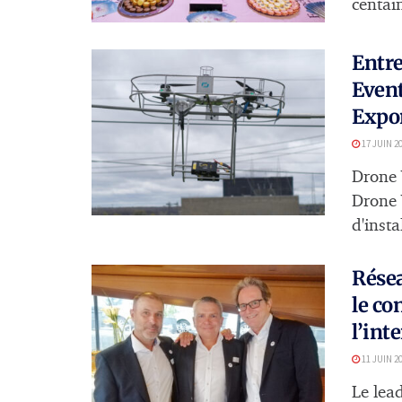
centain
Entre
Event
Expo
17 JUIN 2
Drone V
Drone 
d'insta
Résea
le co
l’int
11 JUIN 2
Le lea