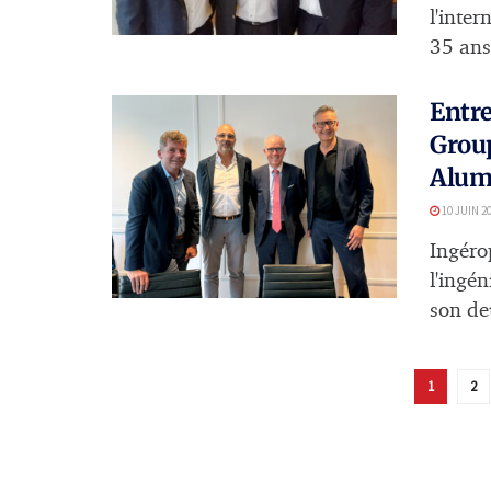
l'inter
35 ans 
Entre
Group
Alum
10 JUIN 2
Ingéro
l'ingén
son de
1
2