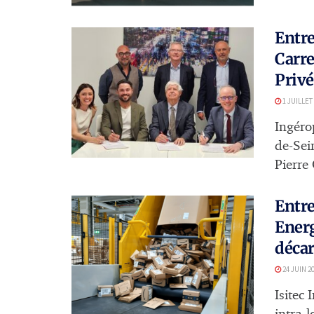
Entre
Carre
Privé
1 JUILLET
Ingéro
de-Sei
Pierre 
Entre
Energ
déca
24 JUIN 2
Isitec 