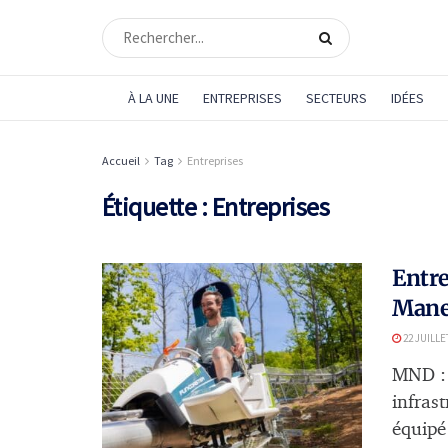
À LA UNE
ENTREPRISES
SECTEURS
IDÉES
Accueil
Tag
Entreprises
Étiquette :
Entreprises
Entre
Mane,
22 JUILLE
MND : 
infras
équipé 