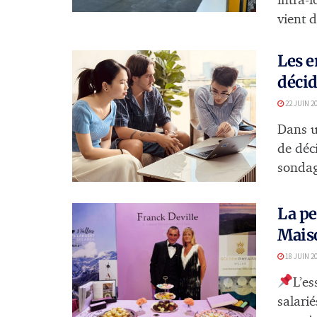
intra-l
vient d
Les e
décid
22 JUIN 2
Dans un
de déc
sondag
La pe
Maiso
18 JUIN 2
L’es
salari