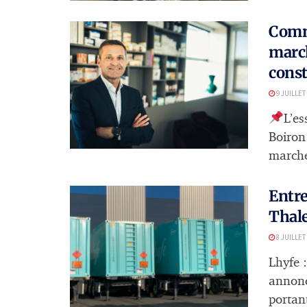
Comme
marc
const
9 JUILLET
L’es
Boiron
marché 
Entre
Thale
8 JUILLET
Lhyfe 
annonc
portant