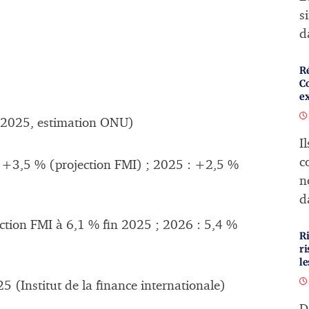
s
d
R
C
e
 (2025, estimation ONU)
I
c
 +3,5 % (projection FMI) ; 2025 : +2,5 %
n
d
ection FMI à 6,1 % fin 2025 ; 2026 : 5,4 %
Ri
ri
l
5 (Institut de la finance internationale)