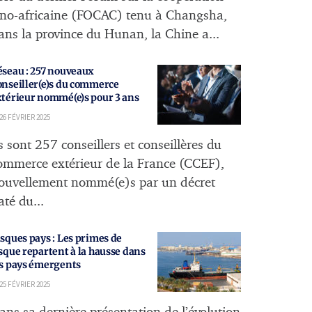
ino-africaine (FOCAC) tenu à Changsha,
ans la province du Hunan, la Chine a...
éseau : 257 nouveaux
onseiller(e)s du commerce
xtérieur nommé(e)s pour 3 ans
26 FÉVRIER 2025
ls sont 257 conseillers et conseillères du
ommerce extérieur de la France (CCEF),
ouvellement nommé(e)s par un décret
até du...
sques pays : Les primes de
sque repartent à la hausse dans
es pays émergents
25 FÉVRIER 2025