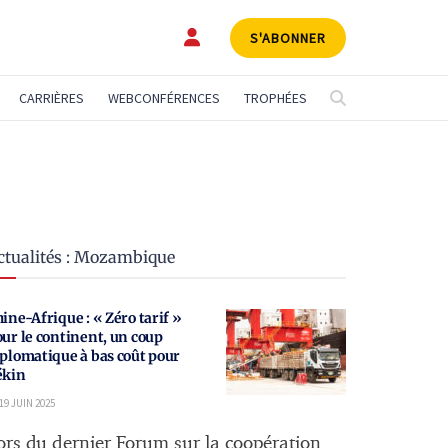
S'ABONNER
CARRIÈRES
WEBCONFÉRENCES
TROPHÉES
ctualités : Mozambique
ine-Afrique : « Zéro tarif »
ur le continent, un coup
plomatique à bas coût pour
ékin
19 JUIN 2025
ors du dernier Forum sur la coopération