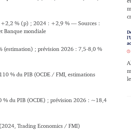
e
m
c
 +2,2 % (p) ; 2024 : +2,9 % — Sources :
et Banque mondiale
Dé
l’
ac
 (estimation) ; prévision 2026 : 7,5-8,0 %
A
m
110 % du PIB (OCDE / FMI, estimations
l
 % du PIB (OCDE) ; prévision 2026 : ~18,4
(2024, Trading Economics / FMI)