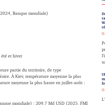
 (2024, Banque mondiale)
Dr
r
Wa
ré
P
p
l
été et hiver
u
ure partie du territoire, de type
U
 Noire. À Kiev, température moyenne la plus
m
rature moyenne la plus haute en juillet-août :
fr
L
anque mondiale) ; 209,7 Md USD (2025, FMI