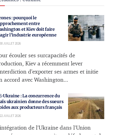
ones : pourquoi le
approchement entre
shington et Kiev doit faire
agir l’industrie européenne
30 JUILLET 2026
our écouler ses surcapacités de
roduction, Kiev a récemment lever
'interdiction d'exporter ses armes et initie
n accord avec Washington...
E-Ukraine : La concurrence du
aïs ukrainien donne des sueurs
oides aux producteurs français
22 JUILLET 2026
’intégration de l’Ukraine dans l’Union