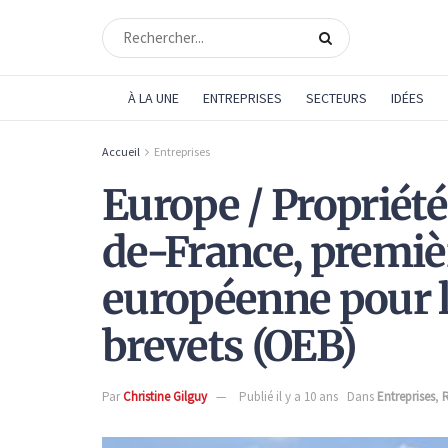
À LA UNE
ENTREPRISES
SECTEURS
IDÉES
Accueil
Entreprises
Europe / Propriété i
de-France, premiè
européenne pour 
brevets (OEB)
Par
Christine Gilguy
Publié il y a 10 ans
Dans
Entreprises
,