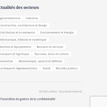
ctualités des secteurs
Agroalimentaire
Industrie
Construction, architecture et design
Distribution et e-commerce
Environnement et énergie
Informatique, télécom et numérique
Machine et équipements
Business et services
Transport et logistique
Tourisme, loisir et culture
Innovation
Aéronautique, spatial et défense
Juridique et règlementations
Santé
Marchés publics
© 2025 Le Moci. Tous droits réservés.
Paramètres de gestion de la confidentialité