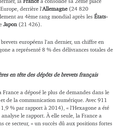
ernier, la
France
a consolidé sa 2ème place
urope, derrière l’
Allemagne
(24 820
lement au 4ème rang mondial après les
États-
le
Japon
(21 426).
 brevets européens l’an dernier, un chiffre en
one a représenté 8 % des délivrances totales de
ères en tête des dépôts de brevets français
la France a déposé le plus de demandes dans le
e et de la communication numérique. Avec 911
,9 % par rapport à 2014), « l’Hexagone a été
 analyse le rapport. À elle seule, la France a
 ce secteur, « un succès dû aux positions fortes