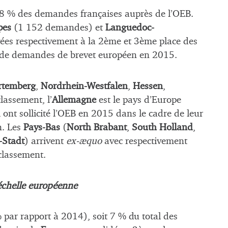
8,8 % des demandes françaises auprès de l’OEB.
pes
(1 152 demandes) et
Languedoc-
ées respectivement à la 2ème et 3ème place des
s de demandes de brevet européen en 2015.
rtemberg
,
Nordrhein-Westfalen
,
Hessen
,
classement, l’
Allemagne
est le pays d’Europe
ont sollicité l’OEB en 2015 dans le cadre de leur
n. Les
Pays-Bas
(
North Brabant
,
South Holland
,
-Stadt
) arrivent
ex-æquo
avec respectivement
 classement.
’échelle européenne
ar rapport à 2014), soit 7 % du total des