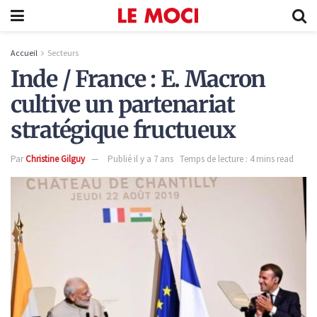
Accueil
Secteurs
Inde / France : E. Macron
cultive un partenariat
stratégique fructueux
Par
Christine Gilguy
Publié il y a 7 ans
Temps de lecture : 4 mins read