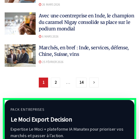
26 MARS 2026
Avec une coentreprise en Inde, le champion
du caramel Nigay consolide sa place sur le
podium mondial
6 MARS 2026
Marchés, en bref : Inde, services, défense,
Chine, Suisse, vins
25 FÉVRIER 2026
1
2
…
14
PACK ENTREPRISES
Le Moci Export Decision
Expertise Le Moci + plateforme IA Manatex pour prioriser vos
marchés et passer à l’action.