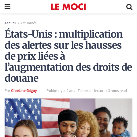
Accueil
Actualités
États-Unis : multiplication
des alertes sur les hausses
de prix liées à
l’augmentation des droits de
douane
Par
Christine Gilguy
Publié il y a 2 ans
Temps de lecture : 3 mins read