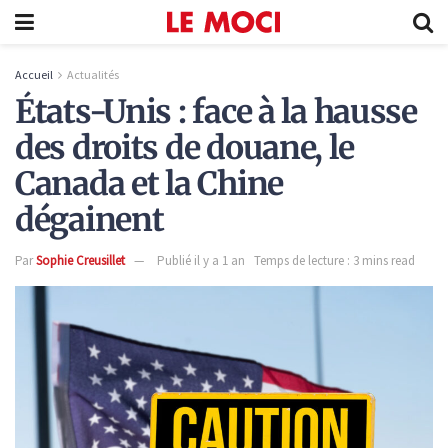
Accueil
Actualités
États-Unis : face à la hausse
des droits de douane, le
Canada et la Chine
dégainent
Par
Sophie Creusillet
Publié il y a 1 an
Temps de lecture : 3 mins read