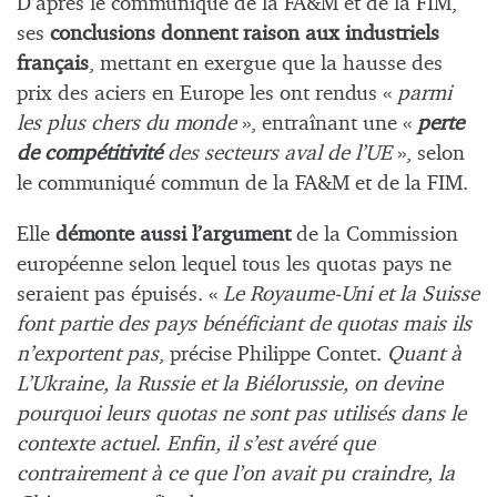
D’après le communiqué de la FA&M et de la FIM,
ses
conclusions donnent raison aux industriels
français
, mettant en exergue que la hausse des
prix des aciers en Europe les ont rendus «
parmi
les plus chers du monde
», entraînant une «
perte
de compétitivité
des secteurs aval de l’UE
», selon
le communiqué commun de la FA&M et de la FIM.
Elle
démonte aussi l’argument
de la Commission
européenne selon lequel tous les quotas pays ne
seraient pas épuisés. «
Le Royaume-Uni et la Suisse
font partie des pays bénéficiant de quotas mais ils
n’exportent pas
, précise Philippe Contet.
Quant à
L’Ukraine, la Russie et la Biélorussie, on devine
pourquoi leurs quotas ne sont pas utilisés dans le
contexte actuel
.
Enfin, il s’est avéré que
contrairement à ce que l’on avait pu craindre, la