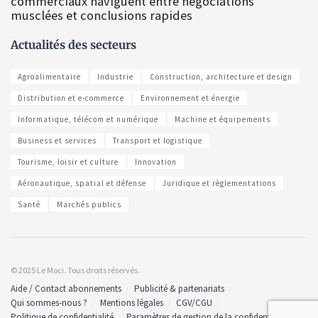
commerciaux naviguent entre négociations
musclées et conclusions rapides
Actualités des secteurs
Agroalimentaire
Industrie
Construction, architecture et design
Distribution et e-commerce
Environnement et énergie
Informatique, télécom et numérique
Machine et équipements
Business et services
Transport et logistique
Tourisme, loisir et culture
Innovation
Aéronautique, spatial et défense
Juridique et règlementations
Santé
Marchés publics
© 2025 Le Moci. Tous droits réservés.
Aide / Contact abonnements
Publicité & partenariats
Qui sommes-nous ?
Mentions légales
CGV/CGU
Politique de confidentialité
Paramètres de gestion de la confidentialité