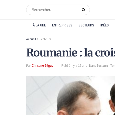
À LA UNE
ENTREPRISES
SECTEURS
IDÉES
Accueil
Secteurs
Roumanie : la croi
Par
Christine Gilguy
Publié il y a 15 ans
Dans
Secteurs
Tem