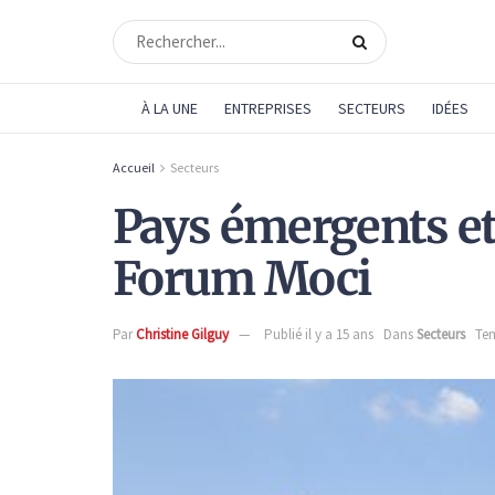
À LA UNE
ENTREPRISES
SECTEURS
IDÉES
Accueil
Secteurs
Pays émergents e
Forum Moci
Par
Christine Gilguy
Publié il y a 15 ans
Dans
Secteurs
Tem