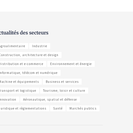
ctualités des secteurs
Agroalimentaire
Industrie
Construction, architecture et design
Distribution et e-commerce
Environnement et énergie
Informatique, télécom et numérique
Machine et équipements
Business et services
Transport et logistique
Tourisme, loisir et culture
Innovation
Aéronautique, spatial et défense
Juridique et règlementations
Santé
Marchés publics