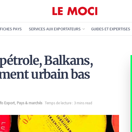
FICHES PAYS
SERVICES AUX EXPORTATEURS
GUIDES ET EXPERTISES
 pétrole, Balkans,
ement urbain bas
nfo Export
,
Pays & marchés
Temps de lecture : 3 mins read