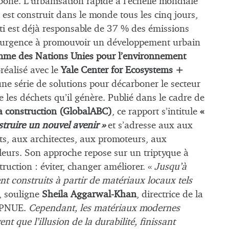
bone. L
‘urbanisation rapide à l’échelle mondiale
is est construit dans le monde tous les cinq jours,
ti est déjà responsable de 37 % des émissions
 l’urgence à promouvoir un développement urbain
me des Nations Unies pour l’environnement
réalisé avec le
Yale Center for Ecosystems +
ne série de solutions pour décarboner le secteur
e les déchets qu’il génère. Publié dans le cadre de
la construction (GlobalABC)
, ce rapport s’intitule
«
struire un nouvel avenir »
et s’adresse aux
aux
nts, aux architectes, aux promoteurs, aux
leurs. Son approche repose sur un triptyque à
ruction : éviter, changer améliorer.
«
Jusqu’à
t construits à partir de matériaux locaux tels
, souligne
Sheila Aggarwal-Khan
, directrice de la
u PNUE.
Cependant, les matériaux modernes
t que l’illusion de la durabilité, finissant