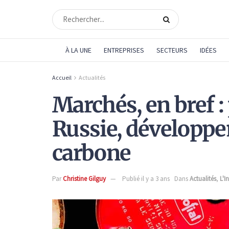
À LA UNE
ENTREPRISES
SECTEURS
IDÉES
Accueil
Actualités
Marchés, en bref :
Russie, développ
carbone
Par
Christine Gilguy
Publié il y a 3 ans
Dans
Actualités
,
L'I