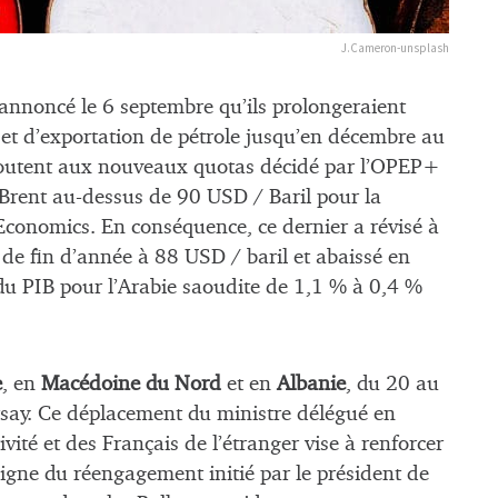
J.Cameron-unsplash
annoncé le 6 septembre qu’ils prolongeraient
 et d’exportation de pétrole jusqu’en décembre au
ajoutent aux nouveaux quotas décidé par l’OPEP+
u Brent au-dessus de 90 USD / Baril pour la
Economics. En conséquence, ce dernier a révisé à
 de fin d’année à 88 USD / baril et abaissé en
du PIB pour l’Arabie saoudite de 1,1 % à 0,4 %
e
, en
Macédoine du Nord
et en
Albanie
, du 20 au
rsay. Ce déplacement du ministre délégué en
vité et des Français de l’étranger vise à renforcer
ligne du réengagement initié par le président de