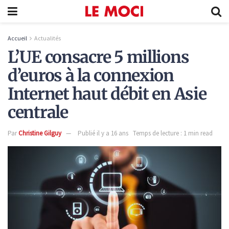
Accueil
Actualités
L’UE consacre 5 millions
d’euros à la connexion
Internet haut débit en Asie
centrale
Par
Christine Gilguy
Publié il y a 16 ans
Temps de lecture : 1 min read