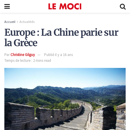
Accueil
Actualités
Europe : La Chine parie sur
la Grèce
Par
Christine Gilguy
Publié il y a 16 ans
Temps de lecture : 2 mins read