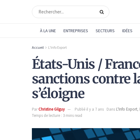
À LA UNE
ENTREPRISES
SECTEURS
IDÉES
Accueil
L'Info Export
États-Unis / Franc
sanctions contre 
s’éloigne
Par
Christine Gilguy
Publié il y a 7 ans
Dans
L'Info Export
,
Temps de lecture : 3 mins read