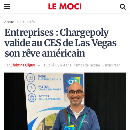
Accueil
Actualités
Entreprises : Chargepoly
valide au CES de Las Vegas
son rêve américain
Par
Christine Gilguy
Publié il y a 4 ans
Temps de lecture : 6 mins read