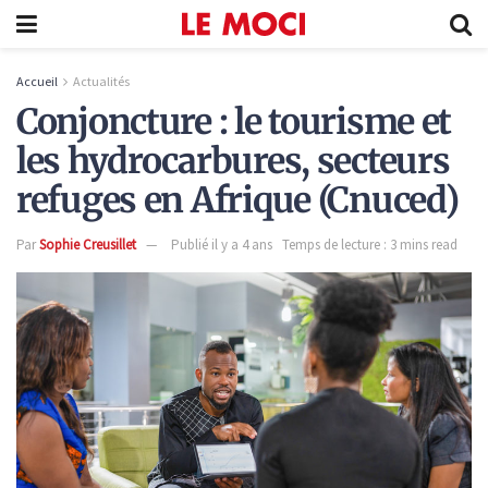
Accueil
Actualités
Conjoncture : le tourisme et
les hydrocarbures, secteurs
refuges en Afrique (Cnuced)
Par
Sophie Creusillet
Publié il y a 4 ans
Temps de lecture : 3 mins read