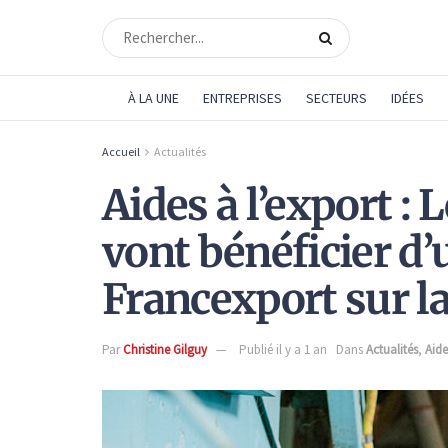
À LA UNE
ENTREPRISES
SECTEURS
IDÉES
Accueil
Actualités
Aides à l’export : 
vont bénéficier d’
Francexport sur la
Par
Christine Gilguy
Publié il y a 1 an
Dans
Actualités
,
Aide