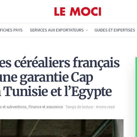
FICHES PAYS
SERVICES AUX EXPORTATEURS
GUIDES ET EXPERTISES
Les céréaliers français
une garantie Cap
 Tunisie et l’Egypte
s et subventions
,
Finance et assurance
Temps de lecture : 4 mins read