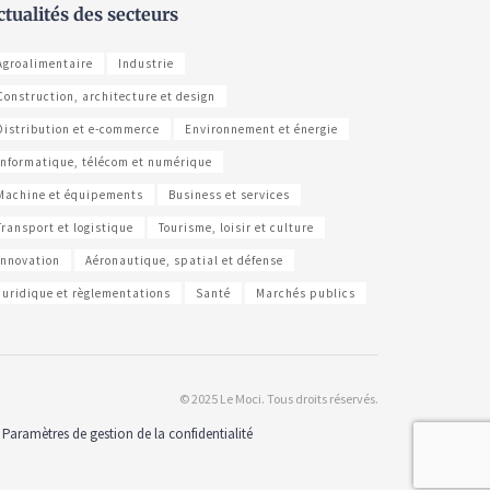
ctualités des secteurs
Agroalimentaire
Industrie
Construction, architecture et design
Distribution et e-commerce
Environnement et énergie
Informatique, télécom et numérique
Machine et équipements
Business et services
Transport et logistique
Tourisme, loisir et culture
Innovation
Aéronautique, spatial et défense
Juridique et règlementations
Santé
Marchés publics
© 2025 Le Moci. Tous droits réservés.
Paramètres de gestion de la confidentialité