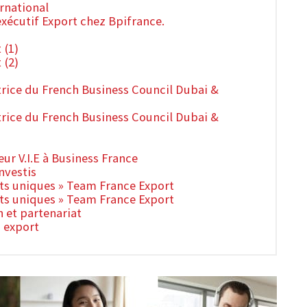
rnational
xécutif Export chez Bpifrance.
 (1)
 (2)
trice du French Business Council Dubai &
trice du French Business Council Dubai &
ur V.I.E à Business France
nvestis
hets uniques » Team France Export
hets uniques » Team France Export
n et partenariat
s export