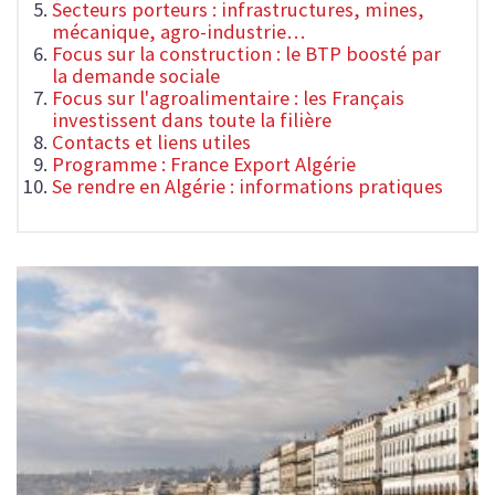
Secteurs porteurs : infrastructures, mines,
mécanique, agro-industrie…
Focus sur la construction : le BTP boosté par
la demande sociale
Focus sur l'agroalimentaire : les Français
investissent dans toute la filière
Contacts et liens utiles
Programme : France Export Algérie
Se rendre en Algérie : informations pratiques