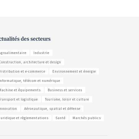
ctualités des secteurs
Agroalimentaire
Industrie
Construction, architecture et design
Distribution et e-commerce
Environnement et énergie
Informatique, télécom et numérique
Machine et équipements
Business et services
Transport et logistique
Tourisme, loisir et culture
Innovation
Aéronautique, spatial et défense
Juridique et règlementations
Santé
Marchés publics