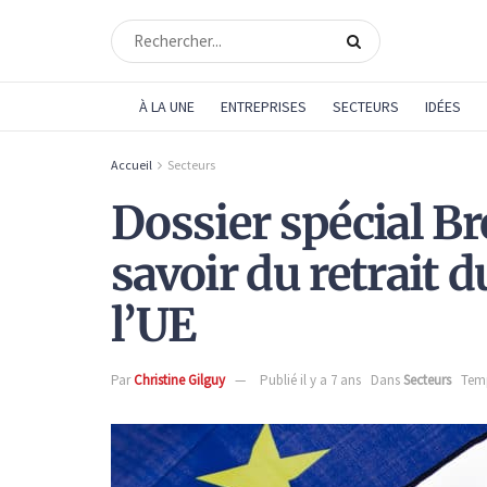
À LA UNE
ENTREPRISES
SECTEURS
IDÉES
Accueil
Secteurs
Dossier spécial Brex
savoir du retrait
l’UE
Par
Christine Gilguy
Publié il y a 7 ans
Dans
Secteurs
Temp