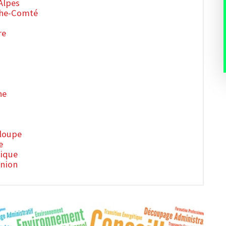
Alpes
che-Comté
re
ne
loupe
e
nique
union