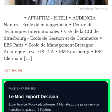
michaeljung - Fotolia.com
• AFT-IFTIM - ISTELI • AUDENCIA
Nantes - Ecole de management • Centre de
Techniques Internationales • CFA de la CCI de
Strasbourg - Ecole de Gestion et de Commerce •
EBS Paris • Ecole de Management Bretagne
Atlantique - cycle ISUGA • EM Strasbourg • ESC
Clermont […]
Connexion
PACK ENTREPRISES
Le Moci Export Decision
Expertise Le Moci + plateforme IA Manatex pour prioriser vos
marchés et passer à l’action.