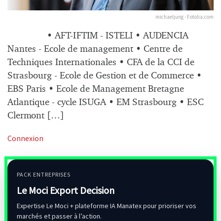
michaeljung - Fotolia.com
• AFT-IFTIM - ISTELI • AUDENCIA
Nantes - Ecole de management • Centre de
Techniques Internationales • CFA de la CCI de
Strasbourg - Ecole de Gestion et de Commerce •
EBS Paris • Ecole de Management Bretagne
Atlantique - cycle ISUGA • EM Strasbourg • ESC
Clermont […]
Connexion
PACK ENTREPRISES
Le Moci Export Decision
Expertise Le Moci + plateforme IA Manatex pour prioriser vos
marchés et passer à l’action.