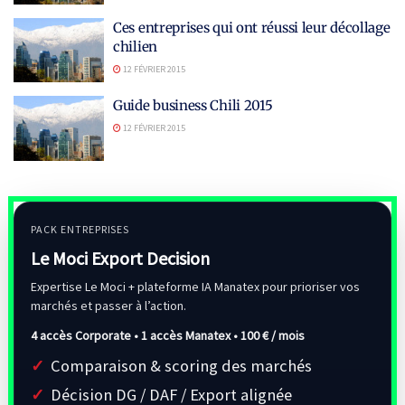
Ces entreprises qui ont réussi leur décollage
chilien
12 FÉVRIER 2015
Guide business Chili 2015
12 FÉVRIER 2015
PACK ENTREPRISES
Le Moci Export Decision
Expertise Le Moci + plateforme IA Manatex pour prioriser vos
marchés et passer à l’action.
4 accès Corporate • 1 accès Manatex •
100 € / mois
Comparaison & scoring des marchés
Décision DG / DAF / Export alignée