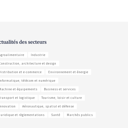
ctualités des secteurs
Agroalimentaire
Industrie
Construction, architecture et design
Distribution et e-commerce
Environnement et énergie
Informatique, télécom et numérique
Machine et équipements
Business et services
Transport et logistique
Tourisme, loisir et culture
Innovation
Aéronautique, spatial et défense
Juridique et règlementations
Santé
Marchés publics