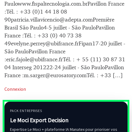
Paulowww.fispaltecnologia.com.brPavillon France
:Tél. : +33 (0)1 44 18 08
90patricia.villavicencio@adepta.comPremi
ère
Brasil São Paulo4-5 juillet - São PauloPavillon
France :Tél. : +33 (0) 40 73 38
49evelyne.perrey@ubifrance.frFipan17-20
juillet -
São PauloPavillon France
:
eric.fajole@ubifrance.frT
él. : + 55 (11) 30 87 31
04 Interseg 201222-24 juillet - São PauloPavillon
France :
m.sarger@eurosatory.comT
él. : +33 […]
Connexion
PACK ENTREPRISES
Le Moci Export Decision
Expertise Le Moci + plateforme IA Manatex pour prioriser vos