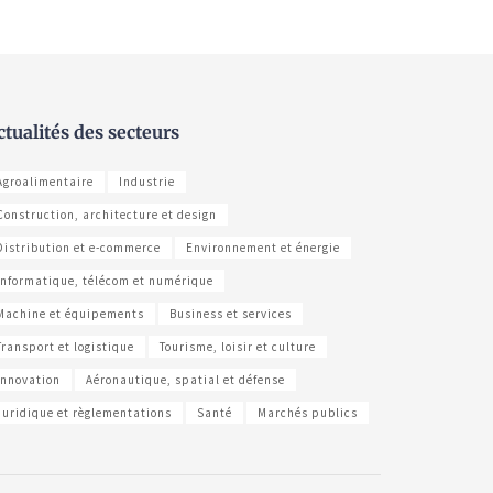
ctualités des secteurs
Agroalimentaire
Industrie
Construction, architecture et design
Distribution et e-commerce
Environnement et énergie
Informatique, télécom et numérique
Machine et équipements
Business et services
Transport et logistique
Tourisme, loisir et culture
Innovation
Aéronautique, spatial et défense
Juridique et règlementations
Santé
Marchés publics