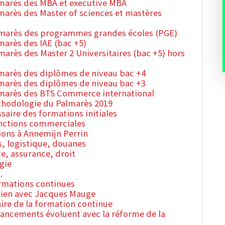
almarès des MBA et executive MBA
lmarès des Master of sciences et mastères
almarès des programmes grandes écoles (PGE)
marès des IAE (bac +5)
marès des Master 2 Universitaires (bac +5) hors
almarès des diplômes de niveau bac +4
almarès des diplômes de niveau bac +3
almarès des BTS Commerce international
éthodologie du Palmarès 2019
ssaire des formations initiales
fonctions commerciales
ions à Annemijn Perrin
s, logistique, douanes
ce, assurance, droit
gie
.
ormations continues
etien avec Jacques Mauge
aire de la formation continue
inancements évoluent avec la réforme de la