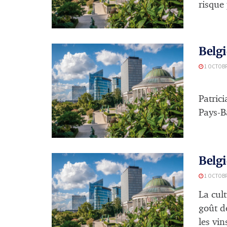
risque
Belgi
1 OCTOBR
Conta
Patric
Pays-Ba
Belgi
1 OCTOBR
La cul
goût d
les vins