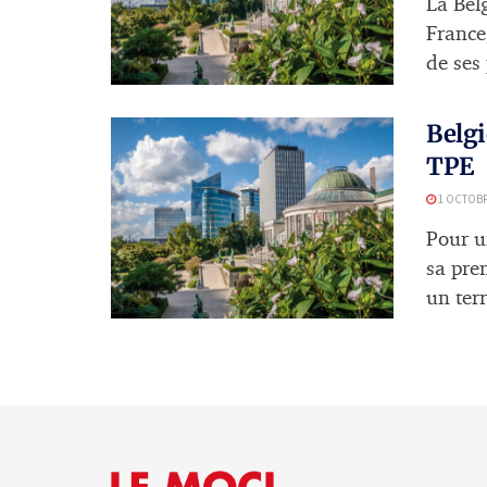
La Bel
France
de ses 
Belgi
TPE
1 OCTOBR
Pour u
sa prem
un terr