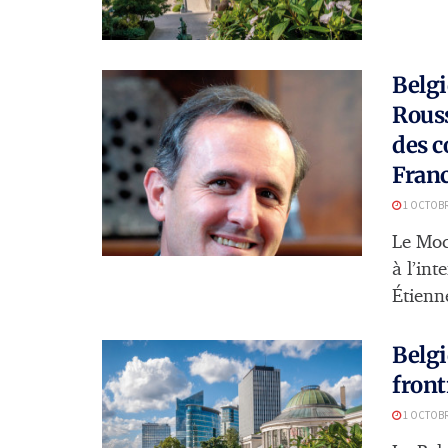
Belgi
Rouss
des c
Franc
1 OCTOBR
Le Moc
à l’in
Étienne
Belgi
front
1 OCTOBR