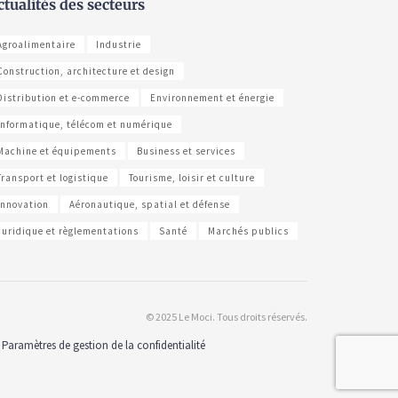
ctualités des secteurs
Agroalimentaire
Industrie
Construction, architecture et design
Distribution et e-commerce
Environnement et énergie
Informatique, télécom et numérique
Machine et équipements
Business et services
Transport et logistique
Tourisme, loisir et culture
Innovation
Aéronautique, spatial et défense
Juridique et règlementations
Santé
Marchés publics
© 2025 Le Moci. Tous droits réservés.
Paramètres de gestion de la confidentialité