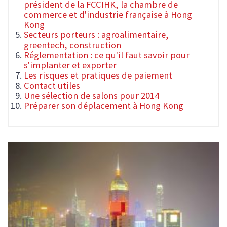
président de la FCCIHK, la chambre de
commerce et d'industrie française à Hong
Kong
Secteurs porteurs : agroalimentaire,
greentech, construction
Réglementation : ce qu'il faut savoir pour
s'implanter et exporter
Les risques et pratiques de paiement
Contact utiles
Une sélection de salons pour 2014
Préparer son déplacement à Hong Kong