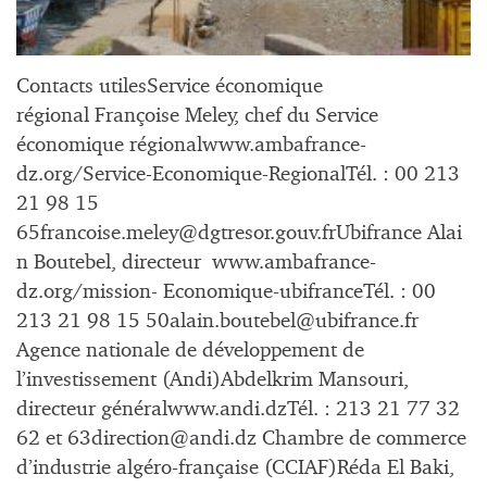
Contacts utilesService économique
régional Françoise Meley, chef du Service
économique régionalwww.ambafrance-
dz.org/Service-Economique-RegionalTél. : 00 213
21 98 15
65francoise.meley@dgtresor.gouv.frUbifrance
Alai
n Boutebel, directeur www.ambafrance-
dz.org/mission- Economique-ubifranceTél. : 00
213 21 98 15
50alain.boutebel@ubifrance.fr
Agence nationale de développement de
l’investissement (Andi)Abdelkrim Mansouri,
directeur généralwww.andi.dzTél. : 213 21 77 32
62 et
63direction@andi.dz
Chambre de commerce
d’industrie algéro-française (CCIAF)Réda El Baki,