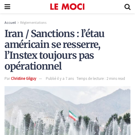
Accueil
Réglementations
Iran / Sanctions : l’étau
américain se resserre,
l’Instex toujours pas
opérationnel
Par
Christine Gilguy
Publié il y a 7 ans
Temps de lecture : 2 mins read