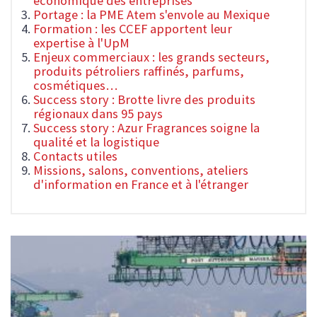
économique des entreprises
Portage : la PME Atem s'envole au Mexique
Formation : les CCEF apportent leur
expertise à l'UpM
Enjeux commerciaux : les grands secteurs,
produits pétroliers raffinés, parfums,
cosmétiques…
Success story : Brotte livre des produits
régionaux dans 95 pays
Success story : Azur Fragrances soigne la
qualité et la logistique
Contacts utiles
Missions, salons, conventions, ateliers
d'information en France et à l'étranger