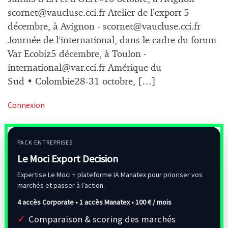
scornet@vaucluse.cci.fr
Atelier de l’export 5
décembre, à Avignon -
scornet@vaucluse.cci.fr
Journée de l’international, dans le cadre du forum
Var Ecobiz5 décembre, à Toulon -
international@var.cci.fr
Amérique du
Sud • Colombie28-31 octobre, […]
Connexion
PACK ENTREPRISES
Le Moci Export Decision
Expertise Le Moci + plateforme IA Manatex pour prioriser vos
marchés et passer à l’action.
4 accès Corporate • 1 accès Manatex •
100 € / mois
Comparaison & scoring des marchés