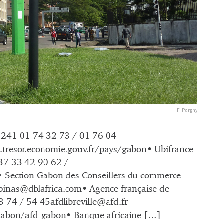
F. Pargny
 + 241 01 74 32 73 / 01 76 04
tresor.economie.gouv.fr/pays/gabon• Ubifrance
37 33 42 90 62 /
 Section Gabon des Conseillers du commerce
spinas@dblafrica.com
• Agence française de
3 74 / 54
45afdlibreville@afd.fr
gabon/afd-gabon• Banque africaine […]