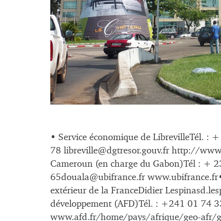
• Service économique de LibrevilleTél. :
78
libreville@dgtresor.gouv.fr
http://www.
Cameroun (en charge du Gabon)Tél : + 2
65douala@ubifrance.fr
www.ubifrance.fr•
extérieur de la FranceDidier
Lespinasd.le
développement (AFD)Tél. : +241 01 74 3
www.afd.fr/home/pays/afrique/geo-afr/