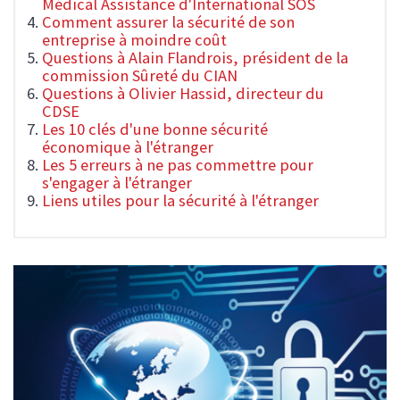
Médical Assistance d'International SOS
Comment assurer la sécurité de son
entreprise à moindre coût
Questions à Alain Flandrois, président de la
commission Sûreté du CIAN
Questions à Olivier Hassid, directeur du
CDSE
Les 10 clés d'une bonne sécurité
économique à l'étranger
Les 5 erreurs à ne pas commettre pour
s'engager à l'étranger
Liens utiles pour la sécurité à l'étranger