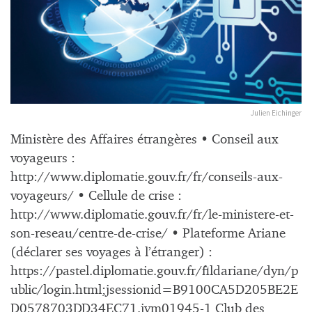
Julien Eichinger
Ministère des Affaires étrangères • Conseil aux
voyageurs :
http://www.diplomatie.gouv.fr/fr/conseils-aux-
voyageurs/ • Cellule de crise :
http://www.diplomatie.gouv.fr/fr/le-ministere-et-
son-reseau/centre-de-crise/ • Plateforme Ariane
(déclarer ses voyages à l’étranger) :
https://pastel.diplomatie.gouv.fr/fildariane/dyn/p
ublic/login.html;jsessionid=B9100CA5D205BE2E
D0578703DD34EC71.jvm01945-1 Club des