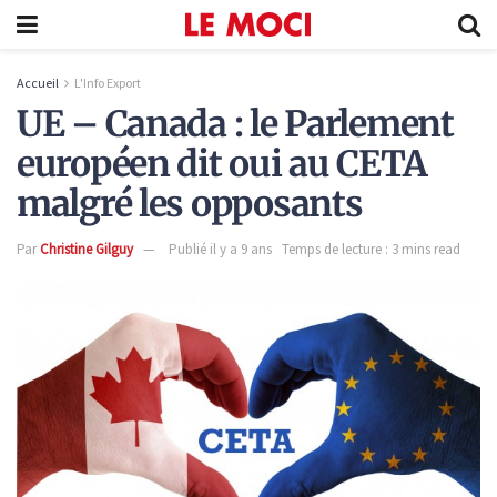
Accueil
L'Info Export
UE – Canada : le Parlement
européen dit oui au CETA
malgré les opposants
Par
Christine Gilguy
Publié il y a 9 ans
Temps de lecture : 3 mins read