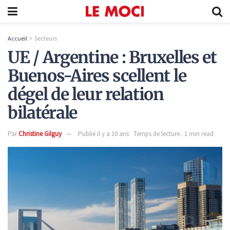
Accueil
Secteurs
UE / Argentine : Bruxelles et
Buenos-Aires scellent le
dégel de leur relation
bilatérale
Par
Christine Gilguy
Publié il y a 10 ans
Temps de lecture : 1 min read