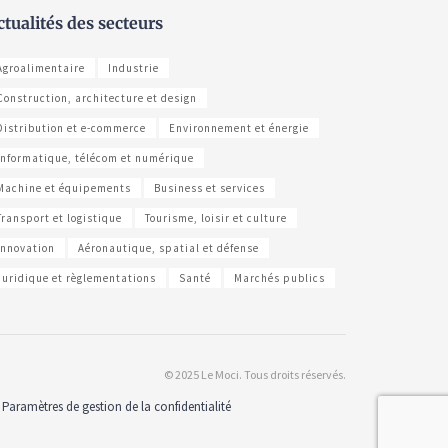
ctualités des secteurs
Agroalimentaire
Industrie
Construction, architecture et design
Distribution et e-commerce
Environnement et énergie
Informatique, télécom et numérique
Machine et équipements
Business et services
Transport et logistique
Tourisme, loisir et culture
Innovation
Aéronautique, spatial et défense
Juridique et règlementations
Santé
Marchés publics
© 2025 Le Moci. Tous droits réservés.
Paramètres de gestion de la confidentialité