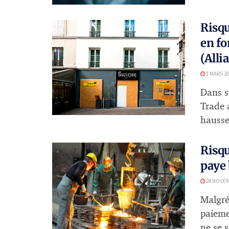
Risqu
en fo
(Alli
1 MARS 20
Dans se
Trade 
hausse
Risqu
paye 
24 NOVEM
Malgré
paieme
ne se s