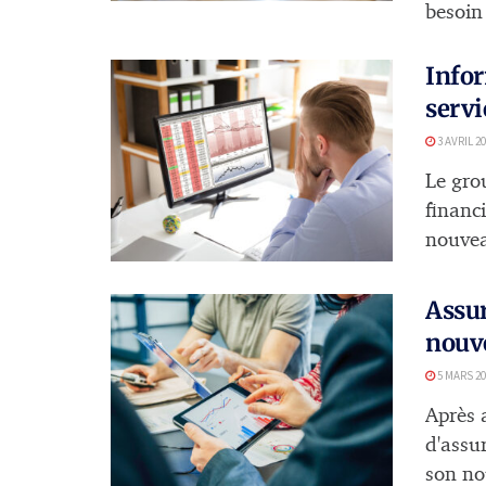
besoin 
Infor
servi
3 AVRIL 2
Le grou
financ
nouvea
Assur
nouve
5 MARS 20
Après 
d'assu
son no