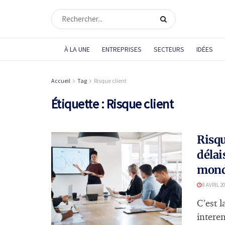
À LA UNE
ENTREPRISES
SECTEURS
IDÉES
Accueil
Tag
Risque client
Étiquette :
Risque client
Risqu
délai
mondi
8 AVRIL 2
C’est 
interen