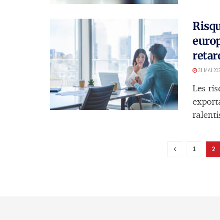
Risqu
europ
retar
31 MAI 20
Les ri
exporta
ralent
1
2