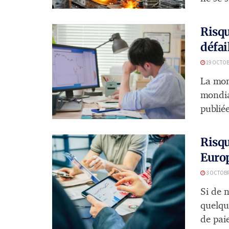
Risqu
défai
19 OCTOB
La mont
mondia
publiée
Risqu
Europ
3 OCTOBR
Si de 
quelqu
de paie