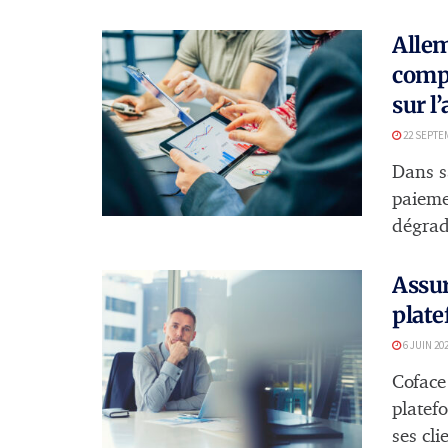
Allem
comp
sur l
22 SEPTE
Dans s
paieme
dégrad
Assur
plat
6 JUIN 20
Coface
platef
ses clie