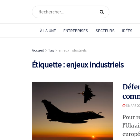
À LA UNE
ENTREPRISES
SECTEURS
IDÉES
Accueil
Tag
enjeux industriels
Étiquette :
enjeux industriels
Défen
comm
6 MARS 20
Pour ré
l’Ukrai
europé