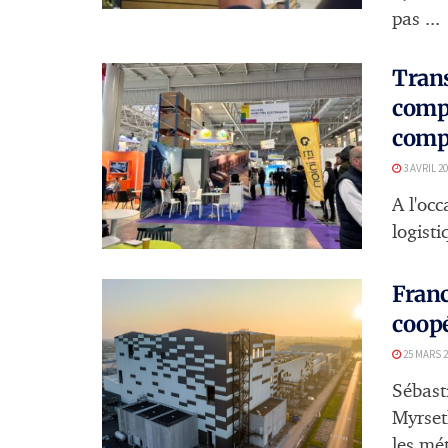
pas ...
Trans
compl
comp
3 AVRIL 2
A l'occ
logisti
Franc
coopé
25 MARS 2
Sébast
Myrset
les mét