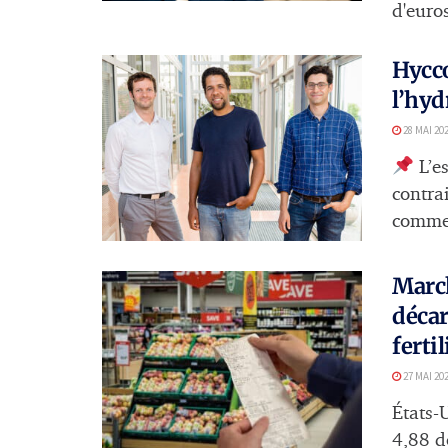
d'euros
Hycco
l’hyd
28 MAI 20
L’es
contra
commerc
March
décar
ferti
27 MAI 20
États-U
4,88 do