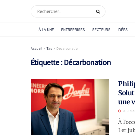
À LA UNE
ENTREPRISES
SECTEURS
IDÉES
Accueil
Tag
Décarbonation
Étiquette :
Décarbonation
Phili
Solut
une v
10 JUIN 2
À l'oc
1er ju