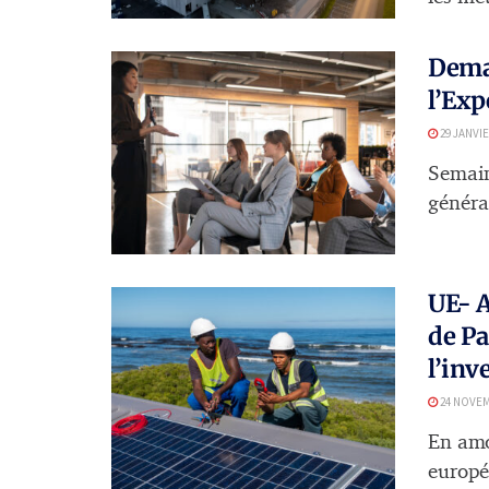
Dema
l’Exp
29 JANVIE
Semaine
généra
UE- A
de Pa
l’inv
24 NOVEM
En amo
europé