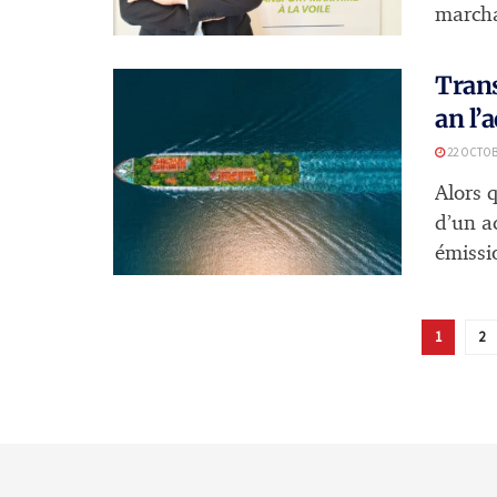
marcha
Trans
an l’
22 OCTOB
Alors 
d’un a
émissio
1
2