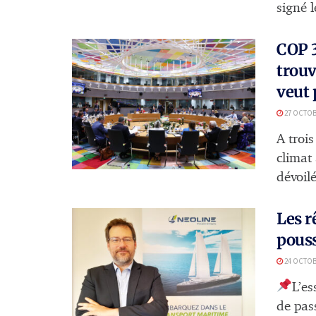
signé l
COP 3
trouv
veut 
27 OCTOB
A troi
climat
dévoilé 
Les r
pouss
24 OCTOB
L’es
de pas