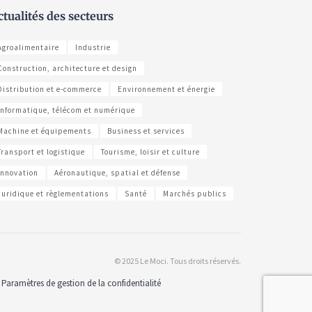
ctualités des secteurs
Agroalimentaire
Industrie
Construction, architecture et design
Distribution et e-commerce
Environnement et énergie
Informatique, télécom et numérique
Machine et équipements
Business et services
Transport et logistique
Tourisme, loisir et culture
Innovation
Aéronautique, spatial et défense
Juridique et règlementations
Santé
Marchés publics
© 2025 Le Moci. Tous droits réservés.
Paramètres de gestion de la confidentialité