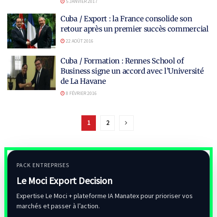
5 JANVIER 2017
Cuba / Export : la France consolide son
retour après un premier succès commercial
22 AOÛT 2016
Cuba / Formation : Rennes School of
Business signe un accord avec l’Université
de La Havane
8 FÉVRIER 2016
1
2
PACK ENTREPRISES
Le Moci Export Decision
Expertise Le Moci + plateforme IA Manatex pour prioriser vos
marchés et passer à l’action.