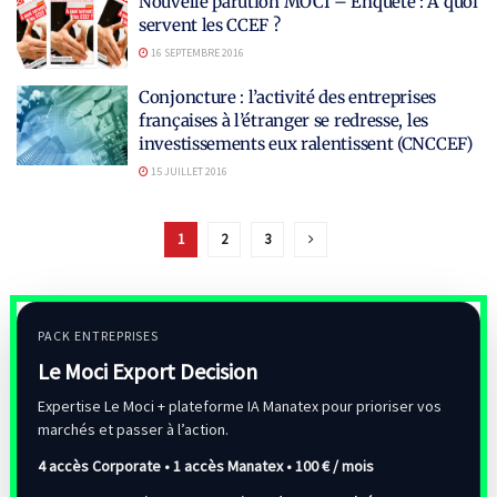
Nouvelle parution MOCI – Enquête : A quoi
servent les CCEF ?
16 SEPTEMBRE 2016
Conjoncture : l’activité des entreprises
françaises à l’étranger se redresse, les
investissements eux ralentissent (CNCCEF)
15 JUILLET 2016
1
2
3
PACK ENTREPRISES
Le Moci Export Decision
Expertise Le Moci + plateforme IA Manatex pour prioriser vos
marchés et passer à l’action.
4 accès Corporate • 1 accès Manatex •
100 € / mois