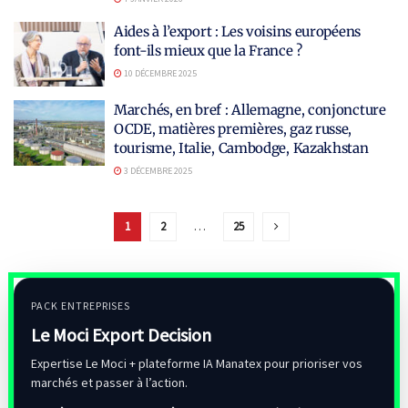
Aides à l’export : Les voisins européens
font-ils mieux que la France ?
10 DÉCEMBRE 2025
Marchés, en bref : Allemagne, conjoncture
OCDE, matières premières, gaz russe,
tourisme, Italie, Cambodge, Kazakhstan
3 DÉCEMBRE 2025
1
2
…
25
PACK ENTREPRISES
Le Moci Export Decision
Expertise Le Moci + plateforme IA Manatex pour prioriser vos
marchés et passer à l’action.