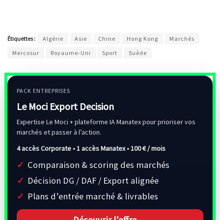
Étiquettes :
Algérie
Asie
Chine
Hong Kong
Marchés
Mercosur
Royaume-Uni
Sport
Suède
PACK ENTREPRISES
Le Moci Export Decision
Expertise Le Moci + plateforme IA Manatex pour prioriser vos
marchés et passer à l’action.
4 accès Corporate • 1 accès Manatex •
100 € / mois
Comparaison & scoring des marchés
Décision DG / DAF / Export alignée
Plans d’entrée marché & livrables
Découvrir l’offre →