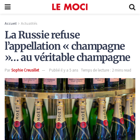
Accueil
Actualités
La Russie refuse
l’appellation « champagne
»… au véritable champagne
Par
Sophie Creusillet
Publié il y a 5 ans
Temps de lecture : 2 mins read